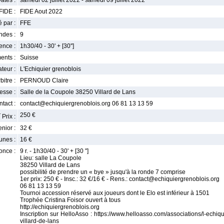
ates :
samedi 02 juillet 2022 - samedi 09 juillet 2022
FIDE :
FIDE Aout 2022
 par :
FFE
ndes :
9
nce :
1h30/40 - 30' + [30'']
ents :
Suisse
teur :
L'Echiquier grenoblois
bitre :
PERNOUD Claire
esse :
Salle de la Coupole 38250 Villard de Lans
tact :
contact@echiquiergrenoblois.org 06 81 13 13 59
r
250 €
Prix :
enior :
32 €
unes :
16 €
once :
9 r. - 1h30/40 - 30' + [30 "]
Lieu: salle La Coupole
38250 Villard de Lans
possibilité de prendre un « bye » jusqu'à la ronde 7 comprise
1er prix: 250 € - Insc.: 32 €/16 € - Rens.: contact@echiquiergrenoblois.org
06 81 13 13 59
Tournoi accession réservé aux joueurs dont le Elo est inférieur à 1501
Trophée Cristina Foisor ouvert à tous
http://echiquiergrenoblois.org
Inscription sur HelloAsso : https://www.helloasso.com/associations/l-ech
villard-de-lans