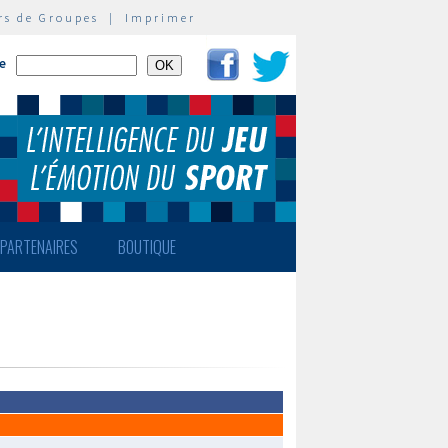
rs de Groupes
|
Imprimer
te
PARTENAIRES
BOUTIQUE