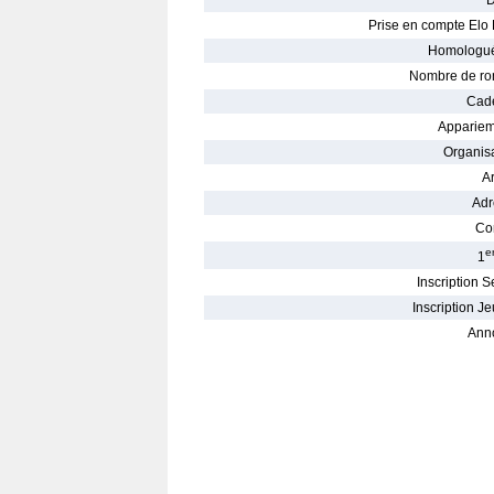
D
Prise en compte Elo 
Homologué
Nombre de ro
Cade
Appariem
Organisa
Ar
Adr
Con
e
1
Inscription S
Inscription Je
Ann