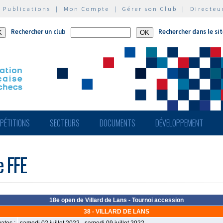
|
Publications
|
Mon Compte
|
Gérer son Club
|
Directeu
Rechercher un club
Rechercher dans le si
PÉTITIONS
SECTEURS
DOCUMENTS
DÉVELOPPEMENT
e FFE
18e open de Villard de Lans - Tournoi accession
38 - VILLARD DE LANS