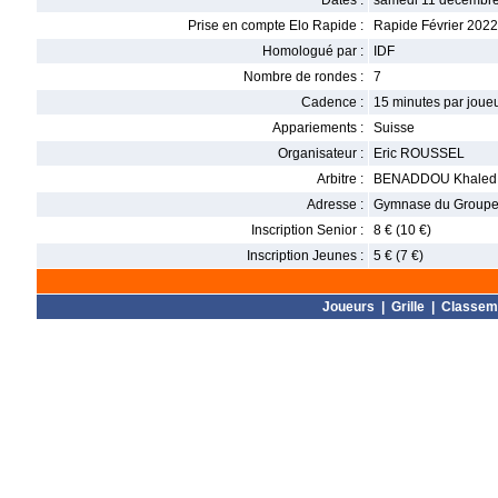
Dates :
samedi 11 décembre
Prise en compte Elo Rapide :
Rapide Février 2022
Homologué par :
IDF
Nombre de rondes :
7
Cadence :
15 minutes par joue
Appariements :
Suisse
Organisateur :
Eric ROUSSEL
Arbitre :
BENADDOU Khaled
Adresse :
Gymnase du Groupe 
Inscription Senior :
8 € (10 €)
Inscription Jeunes :
5 € (7 €)
Joueurs
|
Grille
|
Classem