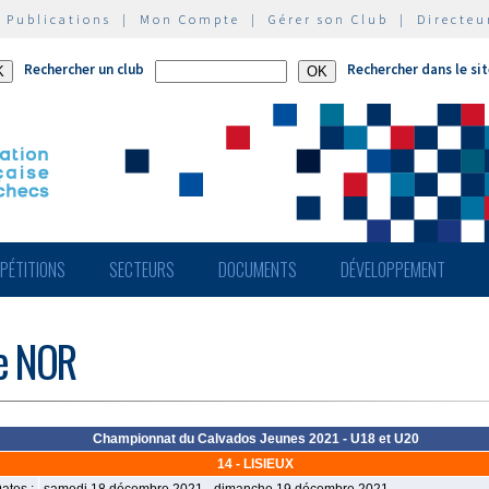
|
Publications
|
Mon Compte
|
Gérer son Club
|
Directeu
Rechercher un club
Rechercher dans le si
PÉTITIONS
SECTEURS
DOCUMENTS
DÉVELOPPEMENT
de NOR
Championnat du Calvados Jeunes 2021 - U18 et U20
14 - LISIEUX