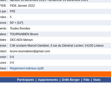
ates :
samedi 18 décembre 2021 - dimanche 19 décembre 2021
FIDE :
FIDE Janvier 2022
 par :
FFE
ndes :
5
nce :
50' + [10"]
ents :
Toutes Rondes
teur :
TOURNABIEN Bruno
bitre :
DECAEN Melvyn
esse :
Cité scolaire Marcel Gambier, 3 rue du Général Leclerc 14100 Lisieux
tact :
bruno.tournabien@gmail.com
enior :
0 €
unes :
0 €
ieur :
Règlement intérieur (pdf)
Participants
|
Appariements
|
Grille Berger
|
Fide
|
Stats