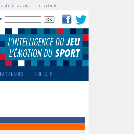
rs de Groupes
|
Imprimer
te
PARTENAIRES
BOUTIQUE