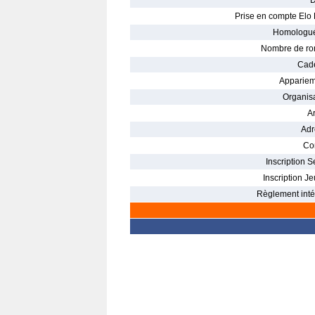
D
Prise en compte Elo 
Homologué
Nombre de ro
Cade
Appariem
Organisa
Ar
Adr
Con
Inscription S
Inscription Je
Règlement intér