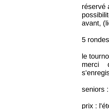
réservé 
possibil
avant, (l
5 rondes
le tourn
merci 
s'enregi
seniors :
prix : l'é