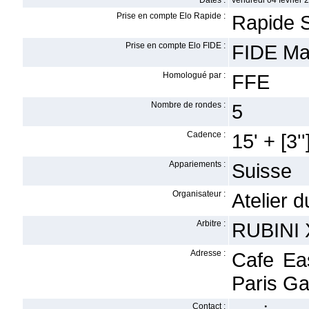
Dates :
vendredi 04 février 
Prise en compte Elo Rapide :
Rapide 
Prise en compte Elo FIDE :
FIDE Ma
Homologué par :
FFE
Nombre de rondes :
5
Cadence :
15' + [3''
Appariements :
Suisse
Organisateur :
Atelier 
Arbitre :
RUBINI 
Adresse :
Cafe Ea
Paris Ga
Contact :