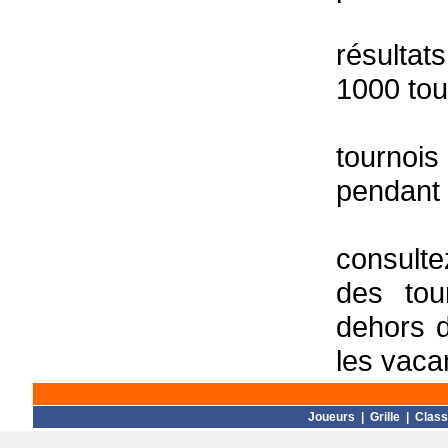
résultat
1000 tou
tournois
pendant 
consulte
des tou
dehors d
les vaca
Joueurs
|
Grille
|
Clas