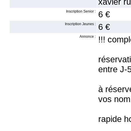
xavier ru
Inscription Senior :
6 €
Inscription Jeunes :
6 €
Annonce :
!!! comple
réserva
entre J-5
à réserv
vos nom
rapide h