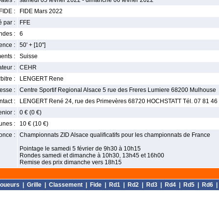
ates :
samedi 05 février 2022 - dimanche 06 février 2022
FIDE :
FIDE Mars 2022
 par :
FFE
ndes :
6
nce :
50' + [10'']
ents :
Suisse
teur :
CEHR
bitre :
LENGERT Rene
esse :
Centre Sportif Regional Alsace 5 rue des Freres Lumiere 68200 Mulhouse
tact :
LENGERT René 24, rue des Primevères 68720 HOCHSTATT Tél. 07 81 46 6
enior :
0 € (0 €)
unes :
10 € (10 €)
once :
Championnats ZID Alsace qualificatifs pour les championnats de France
Pointage le samedi 5 février de 9h30 à 10h15
Rondes samedi et dimanche à 10h30, 13h45 et 16h00
Remise des prix dimanche vers 18h15
oueurs
|
Grille
|
Classement
|
Fide
|
Rd1
|
Rd2
|
Rd3
|
Rd4
|
Rd5
|
Rd6