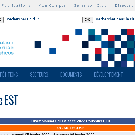
|
Publications
|
Mon Compte
|
Gérer son Club
|
Directeu
Rechercher un club
Rechercher dans le si
PÉTITIONS
SECTEURS
DOCUMENTS
DÉVELOPPEMENT
e EST
Championnats ZID Alsace 2022 Poussins U10
68 - MULHOUSE