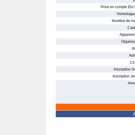
D
Prise en compte Elo 
Homologué
Nombre de ro
Cade
Appariem
Organisa
Ar
Adr
Con
Inscription S
Inscription Je
Ann
J