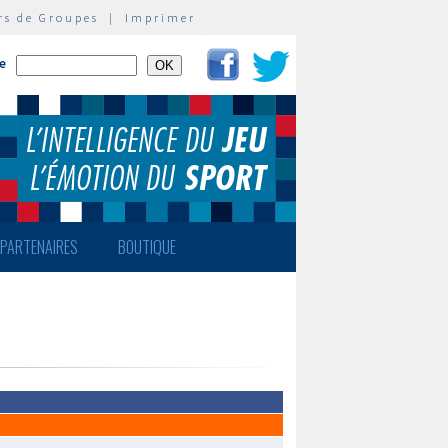
rs de Groupes
|
Imprimer
te
PARTENAIRES
BOUTIQUE