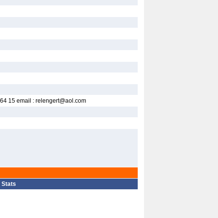
4 15 email : relengert@aol.com
|
Stats