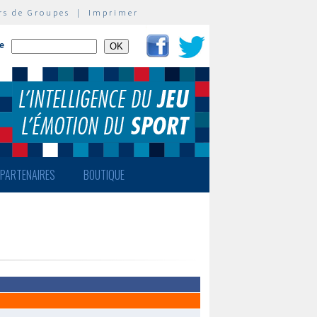
rs de Groupes
|
Imprimer
te
PARTENAIRES
BOUTIQUE