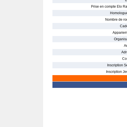
D
Prise en compte Elo Ra
Homologué
Nombre de ro
Cade
Appariem
Organisa
Ar
Adr
Con
Inscription S
Inscription Je