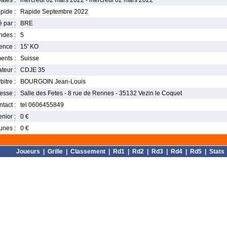
ates :
mercredi 02 mars 2022 - mercredi 02 mars 2022
pide :
Rapide Septembre 2022
 par :
BRE
ndes :
5
nce :
15' KO
ents :
Suisse
teur :
CDJE 35
bitre :
BOURGOIN Jean-Louis
esse :
Salle des Fetes - 8 rue de Rennes - 35132 Vezin le Coquet
tact :
tel 0606455849
enior :
0 €
unes :
0 €
Joueurs
|
Grille
|
Classement
|
Rd1
|
Rd2
|
Rd3
|
Rd4
|
Rd5
|
Stats