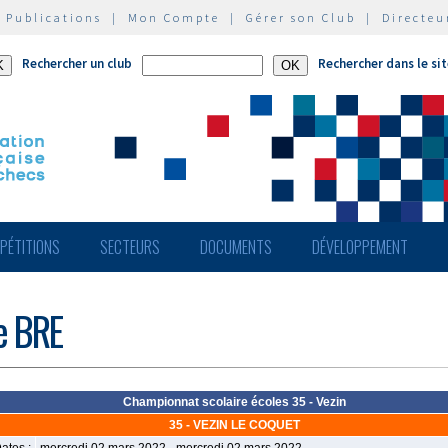
|
Publications
|
Mon Compte
|
Gérer son Club
|
Directeu
Rechercher un club
Rechercher dans le si
PÉTITIONS
SECTEURS
DOCUMENTS
DÉVELOPPEMENT
de BRE
Championnat scolaire écoles 35 - Vezin
35 - VEZIN LE COQUET