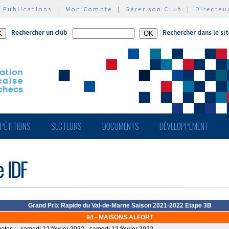
|
Publications
|
Mon Compte
|
Gérer son Club
|
Directeu
Rechercher un club
Rechercher dans le si
PÉTITIONS
SECTEURS
DOCUMENTS
DÉVELOPPEMENT
e IDF
Grand Prix Rapide du Val-de-Marne Saison 2021-2022 Etape 3B
94 - MAISONS ALFORT