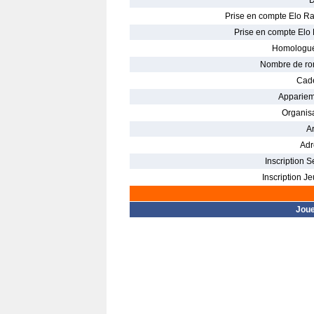
D
Prise en compte Elo Ra
Prise en compte Elo 
Homologué
Nombre de ro
Cade
Appariem
Organisa
Ar
Adr
Inscription S
Inscription Je
Jou