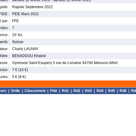
ates :
samedi 12 février 2022 - samedi 12 février 2022
pide :
Rapide Septembre 2022
FIDE :
FIDE Mars 2022
 par :
FFE
ndes :
7
nce :
15' Ko
ents :
Suisse
teur :
Charly LAUNAY
bitre :
BENADDOU Khaled
esse :
Gymnase Saint Exupery 5 rue de Lorraine 94700 Maisons-Alfort
enior :
7 € (10 €)
unes :
5 € (8 €)
eurs
|
Grille
|
Classement
|
Fide
|
Rd1
|
Rd2
|
Rd3
|
Rd4
|
Rd5
|
Rd6
|
Rd