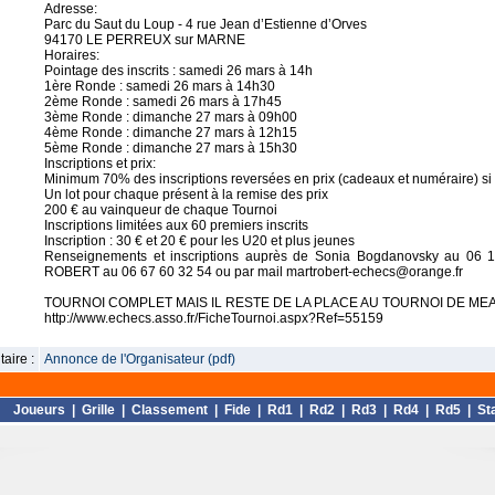
Adresse:
Parc du Saut du Loup - 4 rue Jean d’Estienne d’Orves
94170 LE PERREUX sur MARNE
Horaires:
Pointage des inscrits : samedi 26 mars à 14h
1ère Ronde : samedi 26 mars à 14h30
2ème Ronde : samedi 26 mars à 17h45
3ème Ronde : dimanche 27 mars à 09h00
4ème Ronde : dimanche 27 mars à 12h15
5ème Ronde : dimanche 27 mars à 15h30
Inscriptions et prix:
Minimum 70% des inscriptions reversées en prix (cadeaux et numéraire) si 
Un lot pour chaque présent à la remise des prix
200 € au vainqueur de chaque Tournoi
Inscriptions limitées aux 60 premiers inscrits
Inscription : 30 € et 20 € pour les U20 et plus jeunes
Renseignements et inscriptions auprès de Sonia Bogdanovsky au 06 1
ROBERT au 06 67 60 32 54 ou par mail martrobert-echecs@orange.fr
TOURNOI COMPLET MAIS IL RESTE DE LA PLACE AU TOURNOI DE ME
http://www.echecs.asso.fr/FicheTournoi.aspx?Ref=55159
aire :
Annonce de l'Organisateur (pdf)
Joueurs
|
Grille
|
Classement
|
Fide
|
Rd1
|
Rd2
|
Rd3
|
Rd4
|
Rd5
|
St