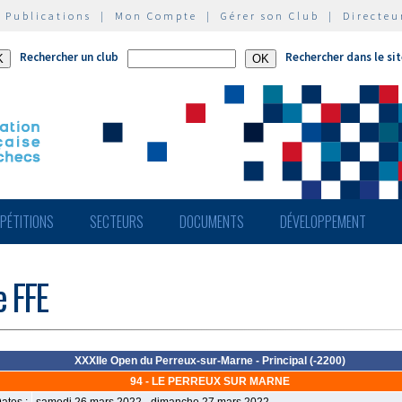
|
Publications
|
Mon Compte
|
Gérer son Club
|
Directeu
Rechercher un club
Rechercher dans le si
PÉTITIONS
SECTEURS
DOCUMENTS
DÉVELOPPEMENT
e FFE
XXXIIe Open du Perreux-sur-Marne - Principal (-2200)
94 - LE PERREUX SUR MARNE