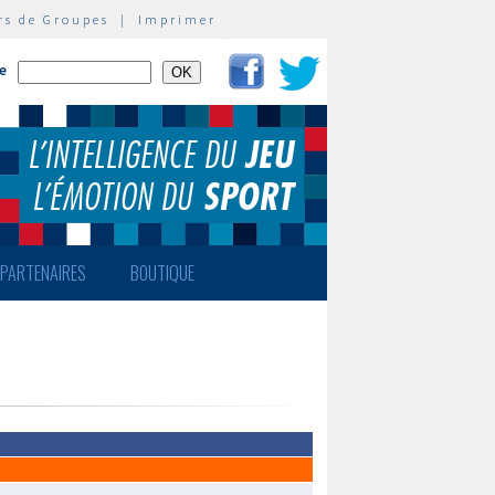
rs de Groupes
|
Imprimer
te
PARTENAIRES
BOUTIQUE