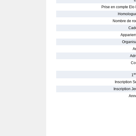
D
Prise en compte Elo 
Homologué
Nombre de ro
Cade
Appariem
Organisa
Ar
Adr
Con
e
1
Inscription S
Inscription Je
Ann