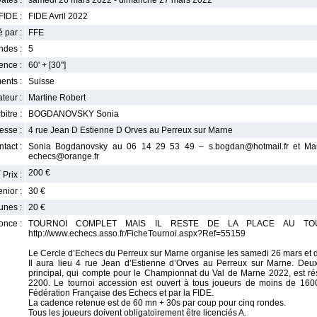
ates :
samedi 26 mars 2022 - dimanche 27 mars 2022
FIDE :
FIDE Avril 2022
 par :
FFE
ndes :
5
nce :
60' + [30'']
ents :
Suisse
teur :
Martine Robert
bitre :
BOGDANOVSKY Sonia
esse :
4 rue Jean D Estienne D Orves au Perreux sur Marne
tact :
Sonia Bogdanovsky au 06 14 29 53 49 – s.bogdan@hotmail.fr et Ma
echecs@orange.fr
r
200 €
Prix :
enior :
30 €
unes :
20 €
once :
TOURNOI COMPLET MAIS IL RESTE DE LA PLACE AU T
http://www.echecs.asso.fr/FicheTournoi.aspx?Ref=55159
Le Cercle d’Echecs du Perreux sur Marne organise les samedi 26 mars et
Il aura lieu 4 rue Jean d’Estienne d’Orves au Perreux sur Marne. Deux 
principal, qui compte pour le Championnat du Val de Marne 2022, est ré
2200. Le tournoi accession est ouvert à tous joueurs de moins de 160
Fédération Française des Echecs et par la FIDE.
La cadence retenue est de 60 mn + 30s par coup pour cinq rondes.
Tous les joueurs doivent obligatoirement être licenciés A.