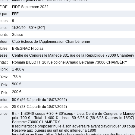
ates :
lundi 25 juillet 2022 - dimanche 31 juillet 2022
FIDE :
FIDE Septembre 2022
 par :
FFE
ndes :
9
nce :
1h30/40 - 30' + [30'']
ents :
Suisse
teur :
Club Echecs de l'Agglomération Chambérienne
bitre :
BREGNAC Nicolas
esse :
Centre de Congres le Manege 331 rue de la Republique 73000 Chambery
tact :
Romain BILLOTTI 20 rue colonel Arnaud Beltrame 73000 CHAMBÉRY
 prix :
1 400 €
r
700 €
Prix :
e
500 €
Prix :
e
200 €
Prix :
enior :
50 € (56 € à partir du 18/07/2022)
unes :
25 € (28 € à partir du 18/07/2022)
once :
9 r. - 1h30/40 coups + 30' + 30"/coup - Lieu: Centre de Congres le Man
prix: 700 € - Total: 1 400 € - Insc.: 50 €/25 € (56 €/28 € après le 18/
Beltrame 73000 CHAMBÉRY
Il est interdit de proposer nulle à son adversaire avant d'avoir jouer 30 coup
Réservé aux joueurs qui ont un élo inférieur à 1800
Inscription en ligne : https://clubechecsagglocha.wixsite.com/festivalechecs/