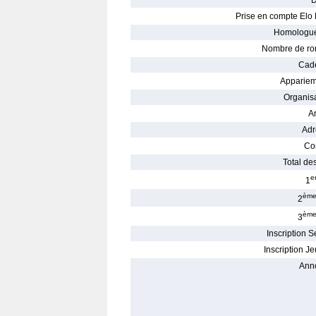
D
Prise en compte Elo 
Homologué
Nombre de ro
Cade
Appariem
Organisa
Ar
Adr
Con
Total des
e
1
èm
2
èm
3
Inscription S
Inscription Je
Ann