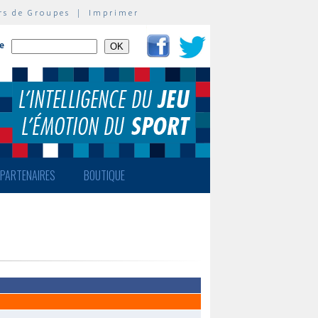
rs de Groupes
|
Imprimer
te
PARTENAIRES
BOUTIQUE