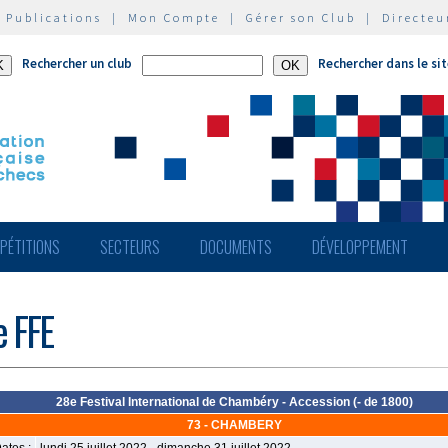
|
Publications
|
Mon Compte
|
Gérer son Club
|
Directeu
Rechercher un club
Rechercher dans le si
PÉTITIONS
SECTEURS
DOCUMENTS
DÉVELOPPEMENT
e FFE
28e Festival International de Chambéry - Accession (- de 1800)
73 - CHAMBERY