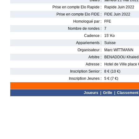
Dates :
samedi 21 mai 2022
Prise en compte Elo Rapide :
Rapide Juin 2022
Prise en compte Elo FIDE :
FIDE Juin 2022
Homologué par :
FFE
Nombre de rondes :
7
Cadence :
15' Ko
Appariements :
Suisse
Organisateur :
Marc WITTMANN
Arbitre :
BENADDOU Khaled
Adresse :
Hotel de Ville plac
Inscription Senior :
8 € (10 €)
Inscription Jeunes :
5 € (7 €)
Joueurs
|
Grille
|
Classement