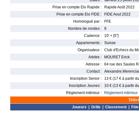
Dates :
samedi 23 juillet 202
Prise en compte Elo Rapide :
Rapide Août 2022
Prise en compte Elo FIDE :
FIDE Aout 2022
Homologué par :
FFE
Nombre de rondes :
9
Cadence :
10' + [5'']
Appariements :
Suisse
Organisateur :
Club d'Echecs du Mo
Arbitre :
MOURET Erick
Adresse :
64 rue des Saules 
Contact :
Alexandre.Merenci
Inscription Senior :
13 € (17 € à partir 
Inscription Jeunes :
10 € (13 € à partir 
Règlement intérieur :
Règlement intérieur 
Téléc
Joueurs
|
Grille
|
Classement
|
Fide