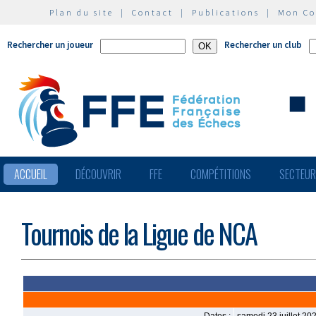
Plan du site
|
Contact
|
Publications
|
Mon C
Rechercher un joueur
Rechercher un club
ACCUEIL
DÉCOUVRIR
FFE
COMPÉTITIONS
SECTEU
Tournois de la Ligue de NCA