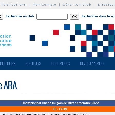
|
Publications
|
Mon Compte
|
Gérer son Club
|
Directeu
Rechercher un club
Rechercher dans le si
PÉTITIONS
SECTEURS
DOCUMENTS
DÉVELOPPEMENT
de ARA
Championnat Chess In Lyon de Blitz septembre 2022
69 - LYON