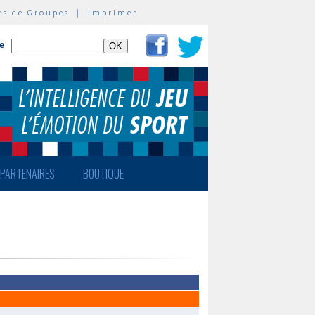
rs de Groupes
|
Imprimer
te
PARTENAIRES
BOUTIQUE