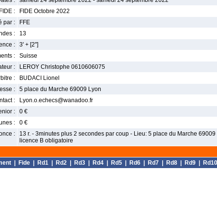
ates :
samedi 24 septembre 2022 - samedi 24 septembre 2022
FIDE :
FIDE Octobre 2022
 par :
FFE
ndes :
13
nce :
3' + [2'']
ents :
Suisse
teur :
LEROY Christophe 0610606075
bitre :
BUDACI Lionel
esse :
5 place du Marche 69009 Lyon
tact :
Lyon.o.echecs@wanadoo.fr
enior :
0 €
unes :
0 €
once :
13 r. - 3minutes plus 2 secondes par coup - Lieu: 5 place du Marche 69009 L
licence B obligatoire
ment
|
Fide
|
Rd1
|
Rd2
|
Rd3
|
Rd4
|
Rd5
|
Rd6
|
Rd7
|
Rd8
|
Rd9
|
Rd1