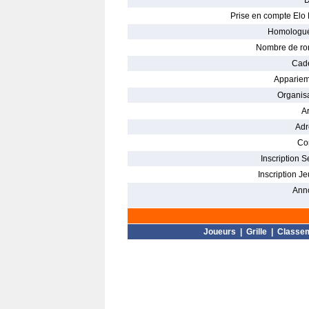
D
Prise en compte Elo 
Homologué
Nombre de ro
Cade
Appariem
Organisa
Ar
Adr
Con
Inscription S
Inscription Je
Ann
Joueurs
|
Grille
|
Classe