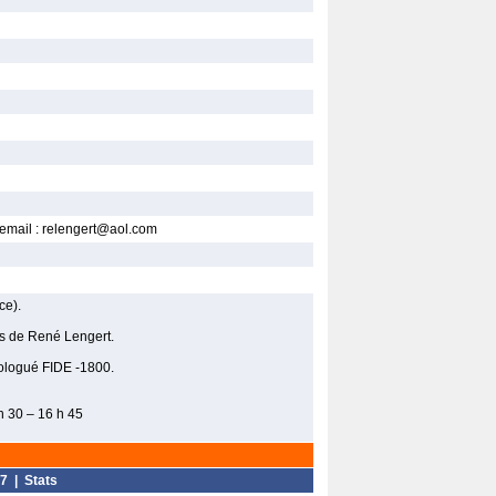
 email : relengert@aol.com
ce).
s de René Lengert.
ologué FIDE -1800.
h 30 – 16 h 45
7
|
Stats