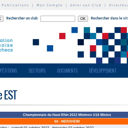
|
Publications
|
Mon Compte
|
Gérer son Club
|
Directeu
Rechercher un club
Rechercher dans le si
PÉTITIONS
SECTEURS
DOCUMENTS
DÉVELOPPEMENT
e EST
Championnats du Haut-Rhin 2022 Minimes U16 Mixtes
68 - MERXHEIM