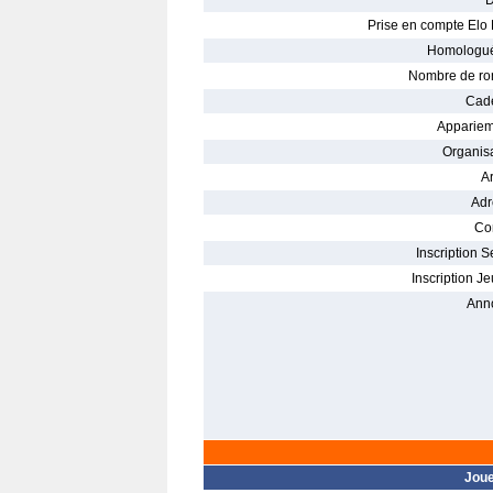
D
Prise en compte Elo 
Homologué
Nombre de ro
Cade
Appariem
Organisa
Ar
Adr
Con
Inscription S
Inscription Je
Ann
Jou