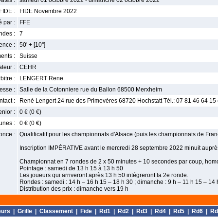
ates :
samedi 01 octobre 2022 - dimanche 02 octobre 2022
FIDE :
FIDE Novembre 2022
 par :
FFE
ndes :
7
nce :
50' + [10'']
ents :
Suisse
teur :
CEHR
bitre :
LENGERT Rene
esse :
Salle de la Cotonniere rue du Ballon 68500 Merxheim
tact :
René Lengert 24 rue des Primevères 68720 Hochstatt Tél.: 07 81 46 64 15
enior :
0 € (0 €)
unes :
0 € (0 €)
once :
Qualificatif pour les championnats d'Alsace (puis les championnats de Fran
Inscription IMPÉRATIVE avant le mercredi 28 septembre 2022 minuit auprè
Championnat en 7 rondes de 2 x 50 minutes + 10 secondes par coup, hom
Pointage : samedi de 13 h 15 à 13 h 50
Les joueurs qui arriveront après 13 h 50 intégreront la 2e ronde.
Rondes : samedi : 14 h – 16 h 15 – 18 h 30 ; dimanche : 9 h – 11 h 15 – 14 
Distribution des prix : dimanche vers 19 h
eurs
|
Grille
|
Classement
|
Fide
|
Rd1
|
Rd2
|
Rd3
|
Rd4
|
Rd5
|
Rd6
|
Rd