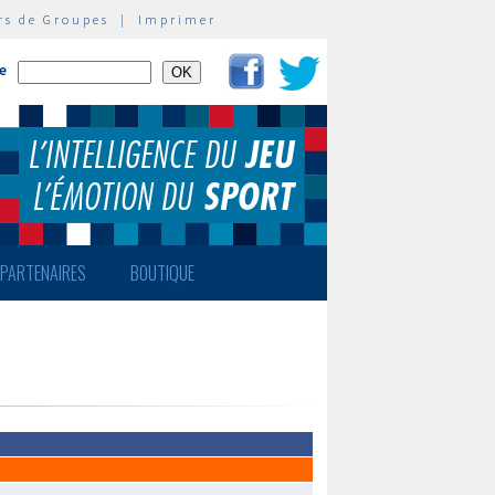
rs de Groupes
|
Imprimer
te
PARTENAIRES
BOUTIQUE