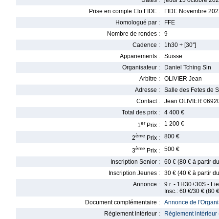
Dates :
jeudi 13 octobre 202
Prise en compte Elo FIDE :
FIDE Novembre 202
Homologué par :
FFE
Nombre de rondes :
9
Cadence :
1h30 + [30'']
Appariements :
Suisse
Organisateur :
Daniel Tching Sin
Arbitre :
OLIVIER Jean
Adresse :
Salle des Fetes de 
Contact :
Jean OLIVIER 06920
Total des prix :
4 400 €
er
1 200 €
1
Prix :
ème
800 €
2
Prix :
ème
500 €
3
Prix :
Inscription Senior :
60 € (80 € à partir 
Inscription Jeunes :
30 € (40 € à partir 
Annonce :
9 r. - 1H30+30S - Lie
Insc.: 60 €/30 € (8
Document complémentaire :
Annonce de l'Organis
Règlement intérieur :
Règlement intérieur 