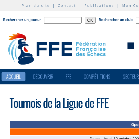
Plan du site
|
Contact
|
Publications
|
Mon C
Rechercher un joueur
Rechercher un club
ACCUEIL
DÉCOUVRIR
FFE
COMPÉTITIONS
SECTEU
Tournois de la Ligue de FFE
Open