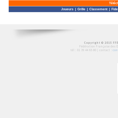
Téléc
Joueurs
|
Grille
|
Classement
|
Fide
Copyright © 2015 FFE
Fédération Française des 
tél :
01 39 44 65 80
| contact :
con