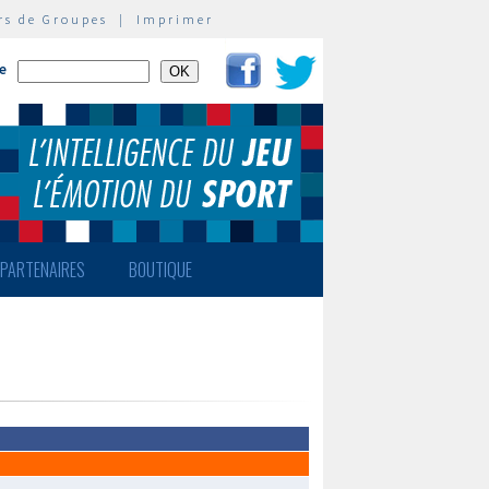
rs de Groupes
|
Imprimer
te
PARTENAIRES
BOUTIQUE