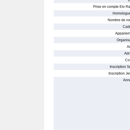
D
Prise en compte Elo Ra
Homologué
Nombre de ro
Cade
Appariem
Organisa
Ar
Adr
Con
Inscription S
Inscription Je
Ann