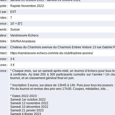
ates :
samedi 01 octobre 2022 - samedi 01 octobre 2022
pide :
Rapide Novembre 2022
 par :
EST
ndes :
7
nce :
10' + [5'']
ents :
Suisse
teur :
Vandoeuvre-Echecs
bitre :
SAVINA Anastasia
esse :
Chateau du Charmois avenue du Charmois Entree Voiture 13 rue Gabriel 
tact :
https://vandoeuvre-echecs.com/vie-du-club/trophee-jeunes/
enior :
3 €
unes :
3 €
once :
* Chaque mois, sur un samedi après-midi, un tournoi d’échecs pour tous les
à confirmés. Au total 200 à 300 participants cumulés sur l’année ! Un 
tournoi, et un classement général final en juin.
* Inscription 3 euros, sur place de 13h45 à 14h. Puis pour tous les joueurs :
Fin du tournoi et remise des prix vers 17h30. Coupes, médailles, lots…
* Dates 2022-2023 :
Samedi 1er octobre 2022
Samedi 12 novembre 2022
Samedi 10 décembre 2022
Samedi 21 janvier 2023
Samedi 4 février 2023