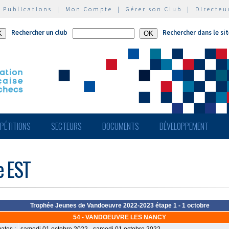
|
Publications
|
Mon Compte
|
Gérer son Club
|
Directeu
Rechercher un club
Rechercher dans le si
PÉTITIONS
SECTEURS
DOCUMENTS
DÉVELOPPEMENT
e EST
Trophée Jeunes de Vandoeuvre 2022-2023 étape 1 - 1 octobre
54 - VANDOEUVRE LES NANCY