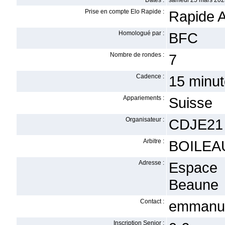
Dates :
samedi 25 mars 202
Prise en compte Elo Rapide :
Rapide A
Homologué par :
BFC
Nombre de rondes :
7
Cadence :
15 minu
Appariements :
Suisse
Organisateur :
CDJE21
Arbitre :
BOILEAU
Adresse :
Espace
Beaune
Contact :
emmanue
Inscription Senior :