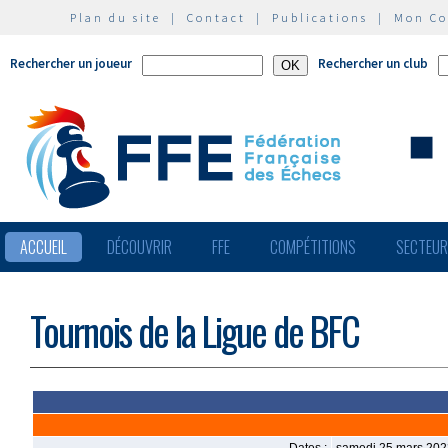
Plan du site
|
Contact
|
Publications
|
Mon C
Rechercher un joueur
Rechercher un club
ACCUEIL
DÉCOUVRIR
FFE
COMPÉTITIONS
SECTEU
Tournois de la Ligue de BFC