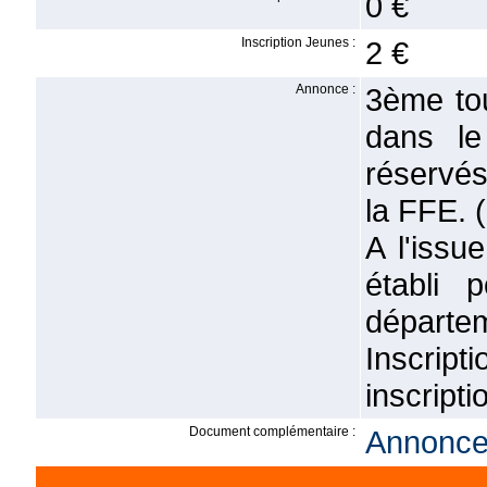
0 €
Inscription Jeunes :
2 €
Annonce :
3ème tou
dans le
réservés
la FFE. 
A l'issu
établi 
départeme
Inscript
inscript
Document complémentaire :
Annonce 