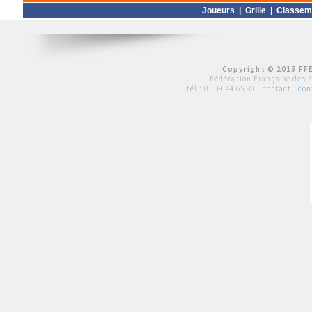
Joueurs
|
Grille
|
Classem
Copyright © 2015 FFE
Fédération Française des 
tél :
01 39 44 65 80
| contact :
con