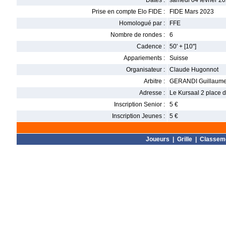
Dates :
samedi 04 février 20
Prise en compte Elo FIDE :
FIDE Mars 2023
Homologué par :
FFE
Nombre de rondes :
6
Cadence :
50' + [10'']
Appariements :
Suisse
Organisateur :
Claude Hugonnot
Arbitre :
GERANDI Guillaum
Adresse :
Le Kursaal 2 place
Inscription Senior :
5 €
Inscription Jeunes :
5 €
Joueurs
|
Grille
|
Classem