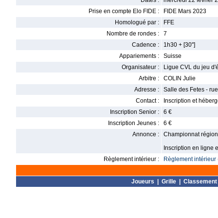
Dates :
mercredi 22 février 
Prise en compte Elo FIDE :
FIDE Mars 2023
Homologué par :
FFE
Nombre de rondes :
7
Cadence :
1h30 + [30'']
Appariements :
Suisse
Organisateur :
Ligue CVL du jeu d'
Arbitre :
COLIN Julie
Adresse :
Salle des Fetes - ru
Contact :
Inscription et héber
Inscription Senior :
6 €
Inscription Jeunes :
6 €
Annonce :
Championnat régiona
Inscription en ligne e
Règlement intérieur :
Règlement intérieur 
Joueurs
|
Grille
|
Classement