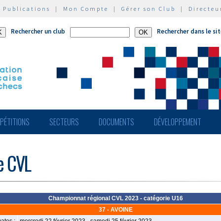
|
Publications
|
Mon Compte
|
Gérer son Club
|
Directeu
Rechercher un club
Rechercher dans le si
PÉTITIONS
SECTEURS
DOCUMENTS
DÉVELOPPEMENT
de CVL
Championnat régional CVL 2023 - catégorie U16
37 - AVOINE