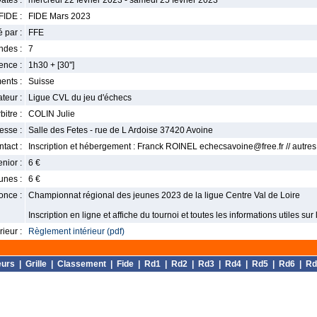
ates :
mercredi 22 février 2023 - samedi 25 février 2023
FIDE :
FIDE Mars 2023
 par :
FFE
ndes :
7
nce :
1h30 + [30'']
ents :
Suisse
teur :
Ligue CVL du jeu d'échecs
bitre :
COLIN Julie
esse :
Salle des Fetes - rue de L Ardoise 37420 Avoine
tact :
Inscription et hébergement : Franck ROINEL echecsavoine@free.fr // autres
enior :
6 €
unes :
6 €
once :
Championnat régional des jeunes 2023 de la ligue Centre Val de Loire
Inscription en ligne et affiche du tournoi et toutes les informations utiles sur
ieur :
Règlement intérieur (pdf)
eurs
|
Grille
|
Classement
|
Fide
|
Rd1
|
Rd2
|
Rd3
|
Rd4
|
Rd5
|
Rd6
|
Rd