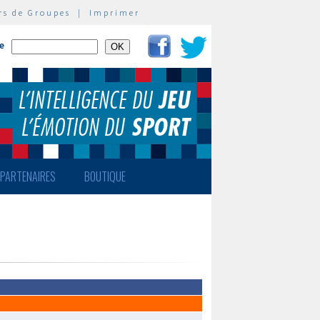
rs de Groupes
|
Imprimer
te
PARTENAIRES
BOUTIQUE