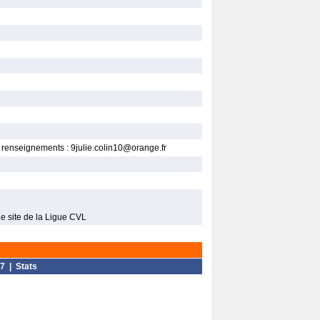
 renseignements : 9julie.colin10@orange.fr
 le site de la Ligue CVL
7
|
Stats