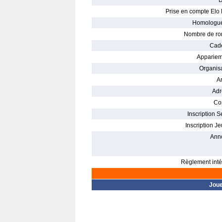
D
Prise en compte Elo 
Homologué
Nombre de ro
Cade
Appariem
Organisa
Ar
Adr
Con
Inscription S
Inscription Je
Ann
Règlement intér
Jou