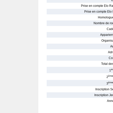
D
Prise en compte Elo Ra
Prise en compte Elo 
Homologué
Nombre de ro
Cade
Appariem
Organisa
Ar
Adr
Con
Total des
e
1
èm
2
èm
3
Inscription S
Inscription Je
Ann