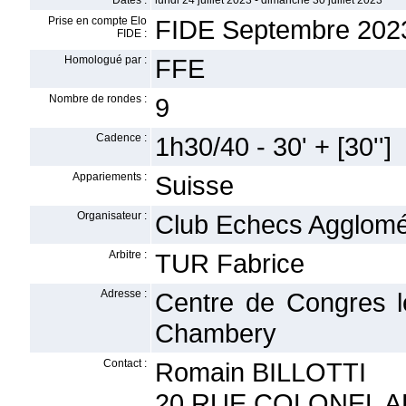
Dates :
lundi 24 juillet 2023 - dimanche 30 juillet 2023
Prise en compte Elo
FIDE Septembre 202
FIDE :
Homologué par :
FFE
Nombre de rondes :
9
Cadence :
1h30/40 - 30' + [30'']
Appariements :
Suisse
Organisateur :
Club Echecs Agglomé
Arbitre :
TUR Fabrice
Adresse :
Centre de Congres 
Chambery
Contact :
Romain BILLOTTI
20 RUE COLONEL 