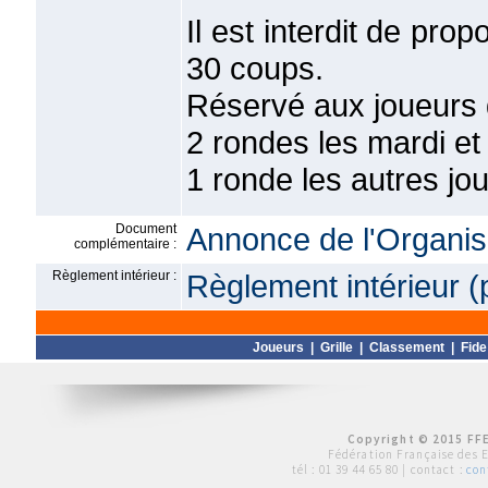
Il est interdit de pro
30 coups.
Réservé aux joueurs q
2 rondes les mardi et
1 ronde les autres jo
Document
Annonce de l'Organis
complémentaire :
Règlement intérieur :
Règlement intérieur (
Joueurs
|
Grille
|
Classement
|
Fide
Copyright © 2015 FFE
Fédération Française des 
tél :
01 39 44 65 80
| contact :
con