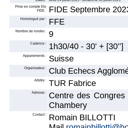
Dates :
lundi 24 juillet 2023 - dimanche 30 juillet 2023
Prise en compte Elo
FIDE Septembre 202
FIDE :
Homologué par :
FFE
Nombre de rondes :
9
Cadence :
1h30/40 - 30' + [30'']
Appariements :
Suisse
Organisateur :
Club Echecs Agglomé
Arbitre :
TUR Fabrice
Adresse :
Centre des Congres 
Chambery
Contact :
Romain BILLOTTI
Mail
romainbillotti@ho