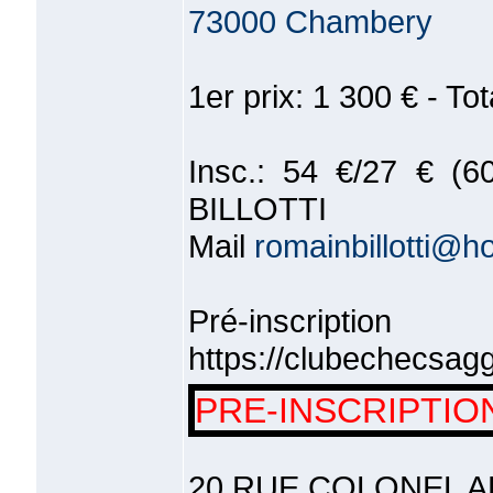
73000 Chambery
1er prix: 1 300 € - Tot
Insc.: 54 €/27 € (6
BILLOTTI
Mail
romainbillotti@ho
Pré-insc
https://clubechecsagg
PRE-INSCRIPTIO
20 RUE COLONEL 