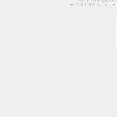
Fédération Française des 
tél :
01 39 44 65 80
| contact :
con