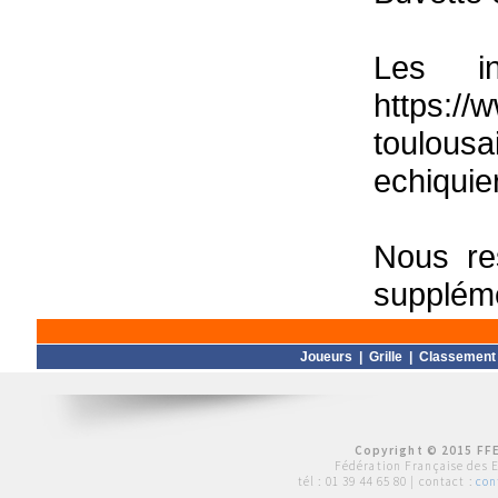
Les in
https://
toulousa
echiquie
Nous re
suppléme
Joueurs
|
Grille
|
Classement
Copyright © 2015 FFE
Fédération Française des 
tél :
01 39 44 65 80
| contact :
con