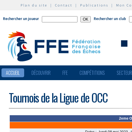
Plan du site
|
Contact
|
Publications
|
Mon C
Rechercher un joueur
Rechercher un club
ACCUEIL
DÉCOUVRIR
FFE
COMPÉTITIONS
SECTEU
Tournois de la Ligue de OCC
2eme Op