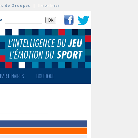
rs de Groupes
|
Imprimer
te
PARTENAIRES
BOUTIQUE