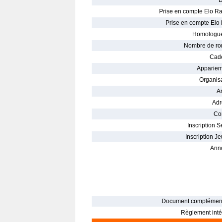
D
Prise en compte Elo Ra
Prise en compte Elo 
Homologué
Nombre de ro
Cade
Appariem
Organisa
Ar
Adr
Con
Inscription S
Inscription Je
Ann
Document complément
Règlement intér