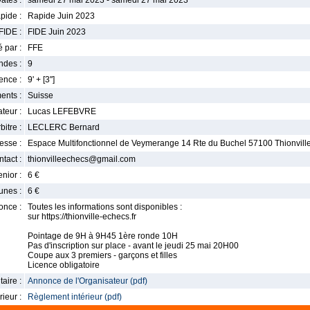
ates :
samedi 27 mai 2023 - samedi 27 mai 2023
pide :
Rapide Juin 2023
FIDE :
FIDE Juin 2023
 par :
FFE
ndes :
9
nce :
9' + [3'']
ents :
Suisse
teur :
Lucas LEFEBVRE
bitre :
LECLERC Bernard
esse :
Espace Multifonctionnel de Veymerange 14 Rte du Buchel 57100 Thionvill
tact :
thionvilleechecs@gmail.com
enior :
6 €
unes :
6 €
once :
Toutes les informations sont disponibles :
sur https://thionville-echecs.fr
Pointage de 9H à 9H45 1ère ronde 10H
Pas d'inscription sur place - avant le jeudi 25 mai 20H00
Coupe aux 3 premiers - garçons et filles
Licence obligatoire
aire :
Annonce de l'Organisateur (pdf)
ieur :
Règlement intérieur (pdf)