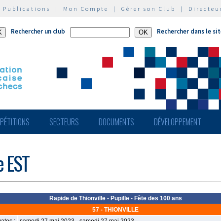
|
Publications
|
Mon Compte
|
Gérer son Club
|
Directeu
Rechercher un club
Rechercher dans le si
PÉTITIONS
SECTEURS
DOCUMENTS
DÉVELOPPEMENT
e EST
Rapide de Thionville - Pupille - Fête des 100 ans
57 - THIONVILLE