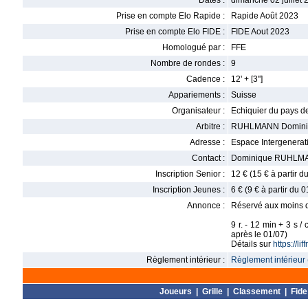
Dates :
dimanche 02 juillet 
Prise en compte Elo Rapide :
Rapide Août 2023
Prise en compte Elo FIDE :
FIDE Aout 2023
Homologué par :
FFE
Nombre de rondes :
9
Cadence :
12' + [3'']
Appariements :
Suisse
Organisateur :
Echiquier du pays de
Arbitre :
RUHLMANN Domini
Adresse :
Espace Intergenerati
Contact :
Dominique RUHLMA
Inscription Senior :
12 € (15 € à partir 
Inscription Jeunes :
6 € (9 € à partir du 
Annonce :
Réservé aux moins d
9 r. - 12 min + 3 s /
après le 01/07)
Détails sur
https://l
Règlement intérieur :
Règlement intérieur 
Joueurs
|
Grille
|
Classement
|
Fide