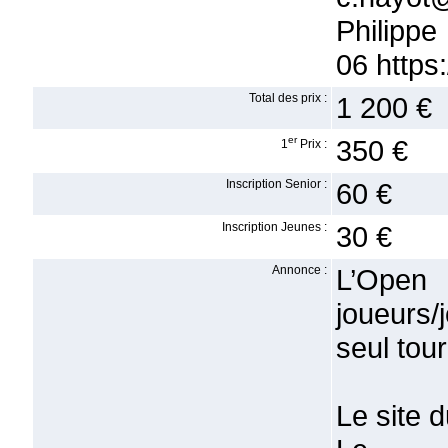
Philippe
06 https:
Total des prix :
1 200 €
er
350 €
1
Prix :
Inscription Senior :
60 €
Inscription Jeunes :
30 €
Annonce :
L’Ope
joueurs/
seul tour
Le site d