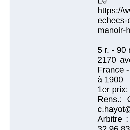
Le f
https://
echecs-c
manoir-h
5 r. - 9
2170 av
France -
à 1900
1er prix:
Rens.: 
c.hayot@
Arbitre 
32 96 83