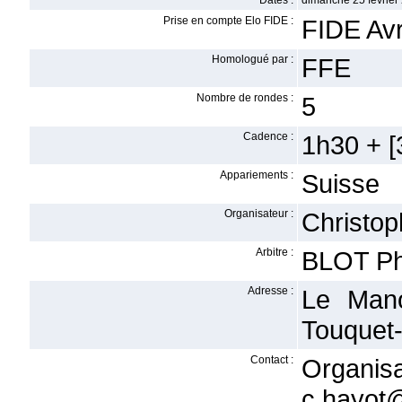
Dates :
dimanche 25 février 
Prise en compte Elo FIDE :
FIDE Avr
Homologué par :
FFE
Nombre de rondes :
5
Cadence :
1h30 + [3
Appariements :
Suisse
Organisateur :
Christo
Arbitre :
BLOT Ph
Adresse :
Le Mano
Touquet-
Contact :
Organi
c.hayot