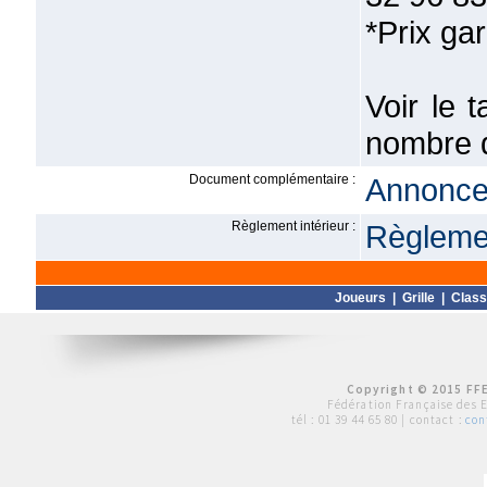
*Prix gar
Voir le 
nombre d
Document complémentaire :
Annonce 
Règlement intérieur :
Règlemen
Joueurs
|
Grille
|
Clas
Copyright © 2015 FFE
Fédération Française des 
tél :
01 39 44 65 80
| contact :
con