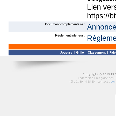
Lien vers
https://b
Document complémentaire :
Annonce 
Règlement intérieur :
Règlemen
Joueurs
|
Grille
|
Classement
|
Fide
Copyright © 2015 FFE
Fédération Française des 
tél :
01 39 44 65 80
| contact :
con