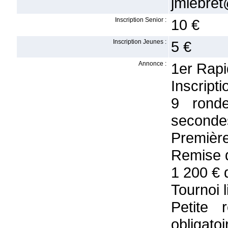
jmlebret
Inscription Senior :
10 €
Inscription Jeunes :
5 €
Annonce :
1er Rapi
Inscript
9 rond
seconde
Première
Remise d
1 200 € 
Tournoi 
Petite 
obligatoi