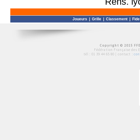
Rens. l
Joueurs
|
Grille
|
Classement
|
Fide
Copyright © 2015 FFE
Fédération Française des 
tél :
01 39 44 65 80
| contact :
con