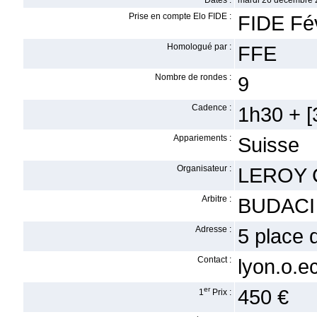
Dates :
mardi 26 décembre 
Prise en compte Elo FIDE :
FIDE Fév
Homologué par :
FFE
Nombre de rondes :
9
Cadence :
1h30 + [3
Appariements :
Suisse
Organisateur :
LEROY C
Arbitre :
BUDACI 
Adresse :
5 place
Contact :
lyon.o.
er
450 €
1
Prix :