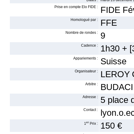
Dates :
mardi 26 décembre 
Prise en compte Elo FIDE :
FIDE Fév
Homologué par :
FFE
Nombre de rondes :
9
Cadence :
1h30 + [3
Appariements :
Suisse
Organisateur :
LEROY C
Arbitre :
BUDACI 
Adresse :
5 place
Contact :
lyon.o.
er
150 €
1
Prix :