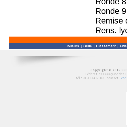
Ronde 8
Ronde 9
Remise d
Rens. l
Joueurs
|
Grille
|
Classement
|
Fide
Copyright © 2015 FFE
Fédération Française des 
tél :
01 39 44 65 80
| contact :
con