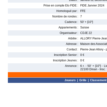
Dates :
samedi 02 décembre
Prise en compte Elo FIDE :
FIDE Janvier 2024
Homologué par :
FFE
Nombre de rondes :
7
Cadence :
50' + [10'']
Appariements :
Suisse
Organisateur :
CDJE 22
Arbitre :
ALLORY Pierre-Jea
Adresse :
Maison des Associat
Contact :
Pierre-Jean Allory -
Inscription Senior :
0 €
Inscription Jeunes :
0 €
Annonce :
6 r. - 50' + [10''] 
22100 Dinan - Insc.:
Joueurs
|
Grille
|
Classement