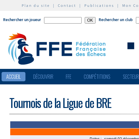
Plan du site
|
Contact
|
Publications
|
Mon C
Rechercher un joueur
Rechercher un club
ACCUEIL
DÉCOUVRIR
FFE
COMPÉTITIONS
SECTEU
Tournois de la Ligue de BRE