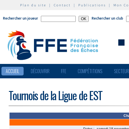
Plan du site
|
Contact
|
Publications
|
Mon C
Rechercher un joueur
Rechercher un club
ACCUEIL
DÉCOUVRIR
FFE
COMPÉTITIONS
SECTEU
Tournois de la Ligue de EST
Ch