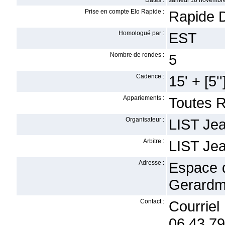
Dates :
samedi 18 novembre
Prise en compte Elo Rapide :
Rapide 
Homologué par :
EST
Nombre de rondes :
5
Cadence :
15' + [5''
Appariements :
Toutes 
Organisateur :
LIST Jea
Arbitre :
LIST Jea
Adresse :
Espace d
Gerardm
Contact :
Courrie
06.43.79