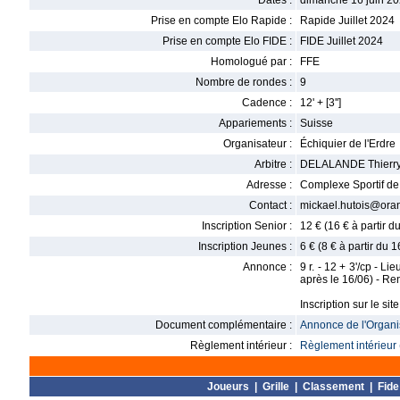
Dates :
dimanche 16 juin 20
Prise en compte Elo Rapide :
Rapide Juillet 2024
Prise en compte Elo FIDE :
FIDE Juillet 2024
Homologué par :
FFE
Nombre de rondes :
9
Cadence :
12' + [3'']
Appariements :
Suisse
Organisateur :
Échiquier de l'Erdre
Arbitre :
DELALANDE Thierr
Adresse :
Complexe Sportif de 
Contact :
mickael.hutois@oran
Inscription Senior :
12 € (16 € à partir 
Inscription Jeunes :
6 € (8 € à partir du 
Annonce :
9 r. - 12 + 3'/cp - L
après le 16/06) - Re
Inscription sur le sit
Document complémentaire :
Annonce de l'Organis
Règlement intérieur :
Règlement intérieur 
Joueurs
|
Grille
|
Classement
|
Fide