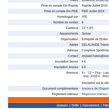
Dates :
dimanche 16 juin 20
Prise en compte Elo Rapide :
Rapide Juillet 2024
Prise en compte Elo FIDE :
FIDE Juillet 2024
Homologué par :
FFE
Nombre de rondes :
9
Cadence :
12' + [3'']
Appariements :
Suisse
Organisateur :
Échiquier de l'Erdre
Arbitre :
DELALANDE Thierr
Adresse :
Complexe Sportif de 
Contact :
mickael.hutois@oran
Inscription Senior :
4 €
Inscription Jeunes :
6 €
Annonce :
9 r. - 12 + 3'/cp - L
- Insc.: 4 €/6 € - Re
Inscription sur le sit
Document complémentaire :
Annonce de l'Organis
Règlement intérieur :
Règlement intérieur 
Joueurs
|
Grille
|
Classement
|
Fide