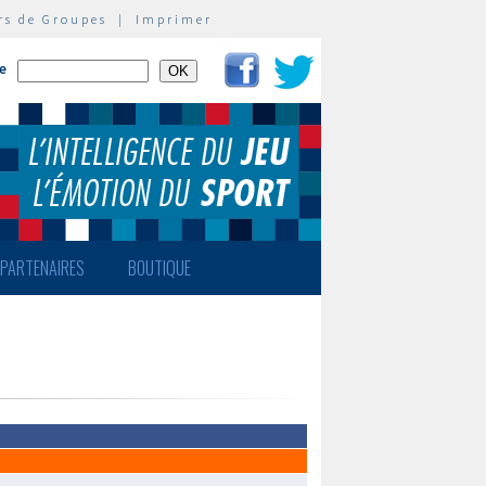
rs de Groupes
|
Imprimer
te
PARTENAIRES
BOUTIQUE