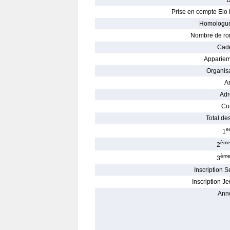
D
Prise en compte Elo 
Homologué
Nombre de ro
Cade
Appariem
Organisa
Ar
Adr
Con
Total des
e
1
èm
2
èm
3
Inscription S
Inscription Je
Ann