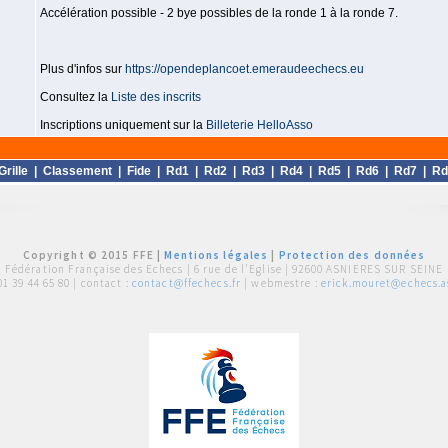
Accélération possible - 2 bye possibles de la ronde 1 à la ronde 7.
Plus d'infos sur
https://opendeplancoet.emeraudeechecs.eu
Consultez la
Liste des inscrits
Inscriptions uniquement sur la
Billeterie HelloAsso
Grille
|
Classement
|
Fide
|
Rd1
|
Rd2
|
Rd3
|
Rd4
|
Rd5
|
Rd6
|
Rd7
|
Rd
Copyright © 2015 FFE |
Mentions légales
|
Protection des données
Fédération Française des Echecs |
6 rue de l'Eglise | 92600 ASNIERES SUR SEINE
01 39 44 65 80
| contact :
contact@ffechecs.fr
| webmestre :
erick.mouret@echecs.as