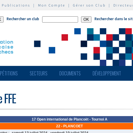
|
Publications
|
Mon Compte
|
Gérer son Club
|
Directeu
Rechercher un club
Rechercher dans le si
PÉTITIONS
SECTEURS
DOCUMENTS
DÉVELOPPEMENT
e FFE
17 Open international de Plancoët - Tournoi A
22 - PLANCOET