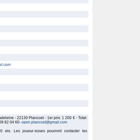
il.com
Madeleine - 22130 Plancoet - 1er prix: 1 200 € - Total:
 09 82 04 60-
open.plancoet@gmail.com
0 elo. Les joueur·euses pourront contacter les