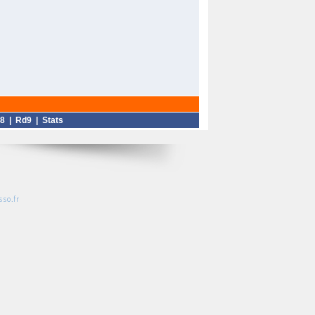
8
|
Rd9
|
Stats
so.fr