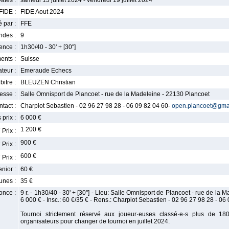
ates :
samedi 13 juillet 2024 - vendredi 19 juillet 2024
FIDE :
FIDE Aout 2024
 par :
FFE
ndes :
9
nce :
1h30/40 - 30' + [30'']
ents :
Suisse
teur :
Emeraude Echecs
bitre :
BLEUZEN Christian
esse :
Salle Omnisport de Plancoet - rue de la Madeleine - 22130 Plancoet
tact :
Charpiot Sebastien - 02 96 27 98 28 - 06 09 82 04 60-
open.plancoet@gma
 prix :
6 000 €
r
1 200 €
Prix :
e
900 €
Prix :
e
600 €
Prix :
enior :
60 €
unes :
35 €
once :
9 r. - 1h30/40 - 30' + [30''] - Lieu: Salle Omnisport de Plancoet - rue de la 
6 000 € - Insc.: 60 €/35 € - Rens.: Charpiot Sebastien - 02 96 27 98 28 - 06
Tournoi strictement réservé aux joueur·euses classé·e·s plus de 180
organisateurs pour changer de tournoi en juillet 2024.