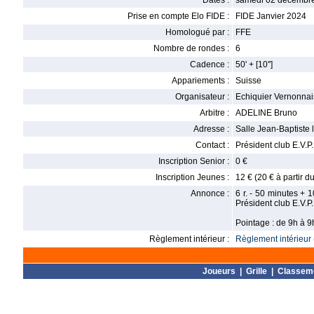
Dates :
samedi 02 décembre
Prise en compte Elo FIDE :
FIDE Janvier 2024
Homologué par :
FFE
Nombre de rondes :
6
Cadence :
50' + [10'']
Appariements :
Suisse
Organisateur :
Echiquier Vernonna
Arbitre :
ADELINE Bruno
Adresse :
Salle Jean-Baptiste 
Contact :
Président club E.V.
Inscription Senior :
0 €
Inscription Jeunes :
12 € (20 € à partir d
Annonce :
6 r. - 50 minutes + 
Président club E.V.
Pointage : de 9h à 
Règlement intérieur :
Règlement intérieur 
Joueurs
|
Grille
|
Classem