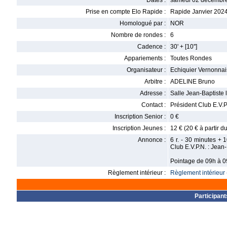
Dates :
samedi 02 décembre
Prise en compte Elo Rapide :
Rapide Janvier 202
Homologué par :
NOR
Nombre de rondes :
6
Cadence :
30' + [10'']
Appariements :
Toutes Rondes
Organisateur :
Echiquier Vernonna
Arbitre :
ADELINE Bruno
Adresse :
Salle Jean-Baptiste 
Contact :
Président Club E.V.
Inscription Senior :
0 €
Inscription Jeunes :
12 € (20 € à partir d
Annonce :
6 r. - 30 minutes + 
Club E.V.P.N. : Jea
Pointage de 09h à 
Règlement intérieur :
Règlement intérieur 
Participant