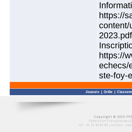
Inf
https://
content/
2023.pdf
Ins
https://
echecs/
ste-foy-
Joueurs
|
Grille
|
Classem
Copyright © 2015 FFE
Fédération Française des 
tél :
01 39 44 65 80
| contact :
con