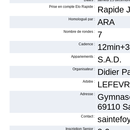
Dates :
samedi 23 décembre
Prise en compte Elo Rapide :
Rapide J
Homologué par :
ARA
Nombre de rondes :
7
Cadence :
12min+3
Appariements :
S.A.D.
Organisateur :
Didier P
Arbitre :
LEFEVR
Adresse :
Gymnas
69110 Sa
Contact :
saintef
Inscription Senior :