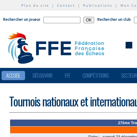
Plan du site
|
Contact
|
Publications
|
Mon C
Rechercher un joueur
Rechercher un club
ACCUEIL
DÉCOUVRIR
FFE
COMPÉTITIONS
SECTEU
Tournois nationaux et internationa
27ème Tro