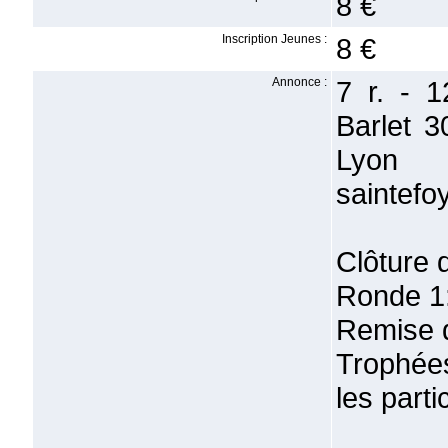
8 €
Inscription Jeunes :
8 €
Annonce :
7 r. - 
Barlet 
Lyon
saintef
Clôture 
Ronde 1
Remise d
Trophées
les parti