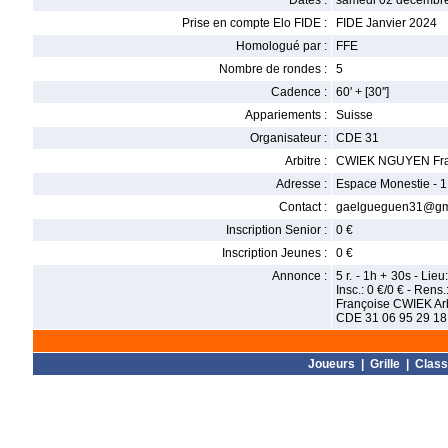
Dates :
samedi 02 décembre
Prise en compte Elo FIDE :
FIDE Janvier 2024
Homologué par :
FFE
Nombre de rondes :
5
Cadence :
60' + [30'']
Appariements :
Suisse
Organisateur :
CDE 31
Arbitre :
CWIEK NGUYEN Fra
Adresse :
Espace Monestie - 1
Contact :
gaelgueguen31@gmai
Inscription Senior :
0 €
Inscription Jeunes :
0 €
Annonce :
5 r. - 1h + 30s - Li
Insc.: 0 €/0 € - Re
Françoise CWIEK Arb
CDE 31 06 95 29 18
Joueurs
|
Grille
|
Clas