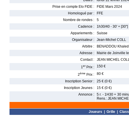
Dates :
lundi 12 février 2024
Prise en compte Elo FIDE :
FIDE Mars 2024
Homologué par :
FFE
Nombre de rondes :
5
Cadence :
1h30/40 - 30' + [30'']
Appariements :
Suisse
Organisateur :
Jean-Michel COLL
Arbitre :
BENADDOU Khaled
Adresse :
Mairie de Joinville l
Contact :
JEAN MICHEL COLL
er
150 €
1
Prix :
ème
80 €
2
Prix :
Inscription Senior :
25 € (0 €)
Inscription Jeunes :
15 € (0 €)
Annonce :
5 r. - 1H30 + 30 minu
Rens.: JEAN MICH
Joueurs
|
Grille
|
Clas