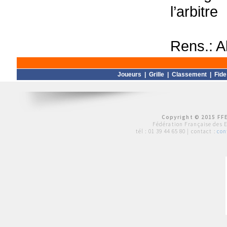
l’arbitre
Rens.: A
Joueurs
|
Grille
|
Classement
|
Fide
Copyright © 2015 FFE
Fédération Française des 
tél :
01 39 44 65 80
| contact :
con