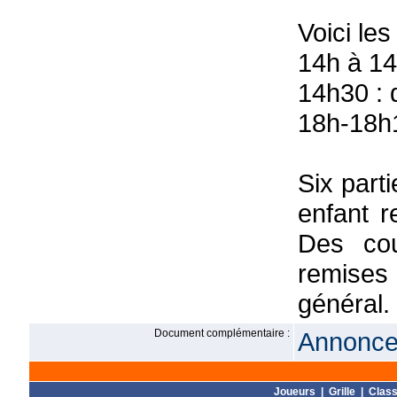
Voici les
14h à 14
14h30 : 
18h-18h1
Six part
enfant r
Des cou
remises
général.
Document complémentaire :
Annonce 
Joueurs
|
Grille
|
Clas