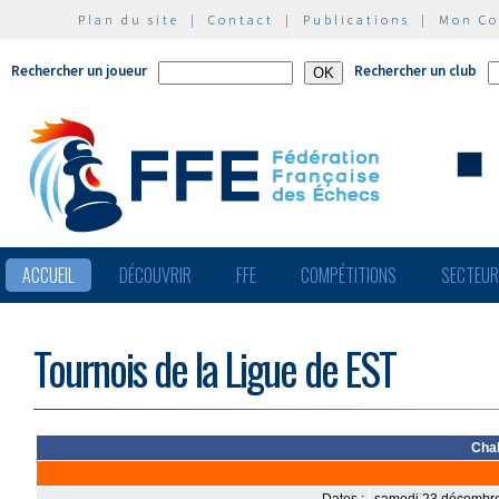
Plan du site
|
Contact
|
Publications
|
Mon C
Rechercher un joueur
Rechercher un club
ACCUEIL
DÉCOUVRIR
FFE
COMPÉTITIONS
SECTEU
Tournois de la Ligue de EST
Chal