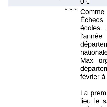
0 €
Annonce :
Comme t
Échecs 
écoles.
l’année
départe
national
Max org
départe
février 
La prem
lieu le