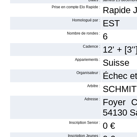
Dates :
samedi 23 décembre
Prise en compte Elo Rapide :
Rapide J
Homologué par :
EST
Nombre de rondes :
6
Cadence :
12' + [3''
Appariements :
Suisse
Organisateur :
Échec e
Arbitre :
SCHMITT
Adresse :
Foyer C
54130 S
Inscription Senior :
0 €
Inscription Jeunes :