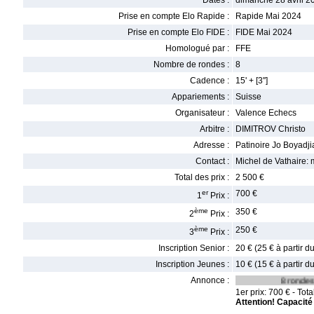
Dates :
dimanche 28 avril 2
Prise en compte Elo Rapide :
Rapide Mai 2024
Prise en compte Elo FIDE :
FIDE Mai 2024
Homologué par :
FFE
Nombre de rondes :
8
Cadence :
15' + [3'']
Appariements :
Suisse
Organisateur :
Valence Echecs
Arbitre :
DIMITROV Christo
Adresse :
Patinoire Jo Boyadj
Contact :
Michel de Vathaire:
Total des prix :
2 500 €
er
700 €
1
Prix :
ème
350 €
2
Prix :
ème
250 €
3
Prix :
Inscription Senior :
20 € (25 € à partir 
Inscription Jeunes :
10 € (15 € à partir 
Annonce :
8 rondes de 1
1er prix: 700 € - Total
Attention! Capacité 