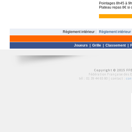
Pointages 8h45 à 9h
Plateau repas 8€ si
Règlement intérieur :
Règlement intérieur 
Joueurs
|
Grille
|
Classement
|
F
Copyright © 2015 FFE
Fédération Française des 
tél :
01 39 44 65 80
| contact :
con