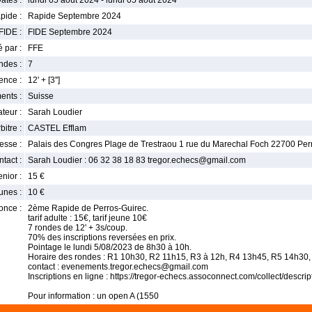
ates :
lundi 05 août 2024 - lundi 05 août 2024
pide :
Rapide Septembre 2024
FIDE :
FIDE Septembre 2024
 par :
FFE
ndes :
7
nce :
12' + [3'']
ents :
Suisse
teur :
Sarah Loudier
bitre :
CASTEL Efflam
esse :
Palais des Congres Plage de Trestraou 1 rue du Marechal Foch 22700 Per
tact :
Sarah Loudier : 06 32 38 18 83 tregor.echecs@gmail.com
enior :
15 €
unes :
10 €
once :
2ème Rapide de Perros-Guirec.
tarif adulte : 15€, tarif jeune 10€
7 rondes de 12' + 3s/coup.
70% des inscriptions reversées en prix.
Pointage le lundi 5/08/2023 de 8h30 à 10h.
Horaire des rondes : R1 10h30, R2 11h15, R3 à 12h, R4 13h45, R5 14h30, 
contact : evenements.tregor.echecs@gmail.com
Inscriptions en ligne : https://tregor-echecs.assoconnect.com/collect/desc
Pour information : un open A (1550