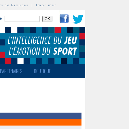
rs de Groupes
|
Imprimer
te
PARTENAIRES
BOUTIQUE