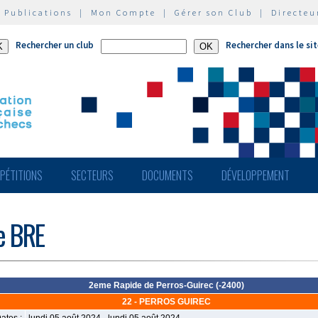
|
Publications
|
Mon Compte
|
Gérer son Club
|
Directeu
Rechercher un club
Rechercher dans le si
PÉTITIONS
SECTEURS
DOCUMENTS
DÉVELOPPEMENT
de BRE
2eme Rapide de Perros-Guirec (-2400)
22 - PERROS GUIREC