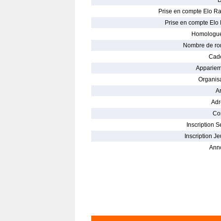
D
Prise en compte Elo Ra
Prise en compte Elo 
Homologué
Nombre de ro
Cade
Appariem
Organisa
Ar
Adr
Con
Inscription S
Inscription Je
Ann