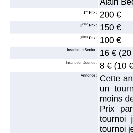
Alain Be
er
200 €
1
Prix :
ème
150 €
2
Prix :
ème
100 €
3
Prix :
Inscription Senior :
16 € (20
Inscription Jeunes :
8 € (10 €
Annonce :
Cette a
un tourn
moins de
Prix par
tournoi
tournoi 