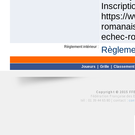
Inscript
https://
romanai
echec-r
Règlement intérieur :
Règlemen
Joueurs
|
Grille
|
Classement
Copyright © 2015 FFE
Fédération Française des 
tél :
01 39 44 65 80
| contact :
con