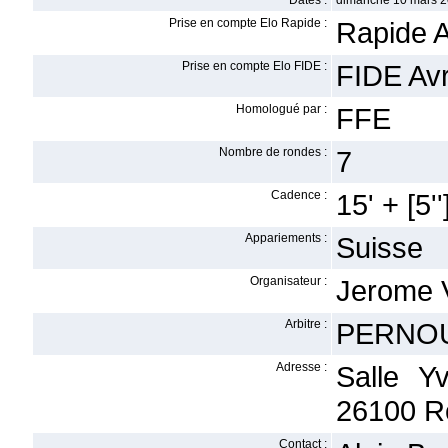
Dates :
dimanche 10 mars 2
Prise en compte Elo Rapide :
Rapide A
Prise en compte Elo FIDE :
FIDE Avr
Homologué par :
FFE
Nombre de rondes :
7
Cadence :
15' + [5''
Appariements :
Suisse
Organisateur :
Jerome V
Arbitre :
PERNOU
Adresse :
Salle Y
26100 R
Contact :