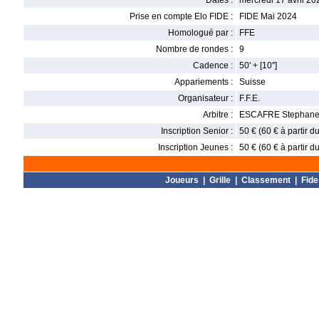
Dates :
mercredi 17 avril 20
Prise en compte Elo FIDE :
FIDE Mai 2024
Homologué par :
FFE
Nombre de rondes :
9
Cadence :
50' + [10'']
Appariements :
Suisse
Organisateur :
F.F.E.
Arbitre :
ESCAFRE Stephan
Inscription Senior :
50 € (60 € à partir 
Inscription Jeunes :
50 € (60 € à partir 
Joueurs
|
Grille
|
Classement
|
Fide