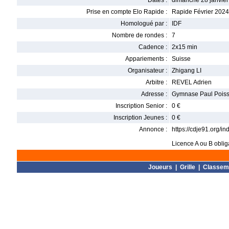
Dates :
dimanche 28 janvier
Prise en compte Elo Rapide :
Rapide Février 2024
Homologué par :
IDF
Nombre de rondes :
7
Cadence :
2x15 min
Appariements :
Suisse
Organisateur :
Zhigang LI
Arbitre :
REVEL Adrien
Adresse :
Gymnase Paul Poisso
Inscription Senior :
0 €
Inscription Jeunes :
0 €
Annonce :
https://cdje91.org/
Licence A ou B oblig
Joueurs
|
Grille
|
Classem