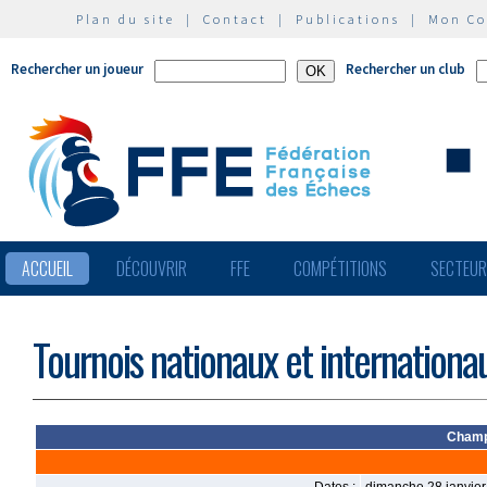
Plan du site
|
Contact
|
Publications
|
Mon C
Rechercher un joueur
Rechercher un club
ACCUEIL
DÉCOUVRIR
FFE
COMPÉTITIONS
SECTEU
Tournois nationaux et internationa
Champi