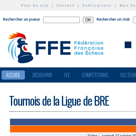
Plan du site
|
Contact
|
Publications
|
Mon C
Rechercher un joueur
Rechercher un club
ACCUEIL
DÉCOUVRIR
FFE
COMPÉTITIONS
SECTEU
Tournois de la Ligue de BRE