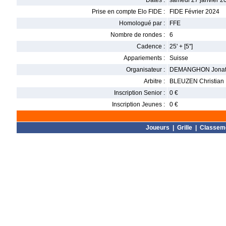
Dates :
samedi 27 janvier 2
Prise en compte Elo FIDE :
FIDE Février 2024
Homologué par :
FFE
Nombre de rondes :
6
Cadence :
25' + [5'']
Appariements :
Suisse
Organisateur :
DEMANGHON Jonat
Arbitre :
BLEUZEN Christian
Inscription Senior :
0 €
Inscription Jeunes :
0 €
Joueurs
|
Grille
|
Classem