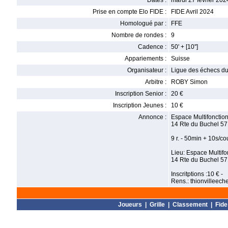
Dates :
mardi 27 février 2024
Prise en compte Elo FIDE :
FIDE Avril 2024
Homologué par :
FFE
Nombre de rondes :
9
Cadence :
50' + [10'']
Appariements :
Suisse
Organisateur :
Ligue des échecs du
Arbitre :
ROBY Simon
Inscription Senior :
20 €
Inscription Jeunes :
10 €
Annonce :
Espace Multifoncti
14 Rte du Buchel 571
9 r. - 50min + 10s/co
Lieu: Espace Multi
14 Rte du Buchel 571
Inscritptions :10 € -
Rens.: thionvilleec
Joueurs
|
Grille
|
Classement
|
Fide