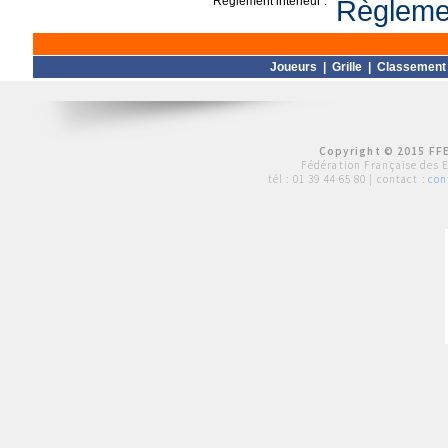
Règlement intérieur :
Règlemen
Joueurs
|
Grille
|
Classement
Copyright © 2015 FFE
Fédération Française des 
tél :
01 39 44 65 80
| contact :
con