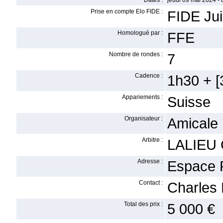
Dates :
jeudi 09 mai 2024 -
Prise en compte Elo FIDE :
FIDE Ju
Homologué par :
FFE
Nombre de rondes :
7
Cadence :
1h30 + [3
Appariements :
Suisse
Organisateur :
Amicale
Arbitre :
LALIEU 
Adresse :
Espace 
Contact :
Charles 
Total des prix :
5 000 €