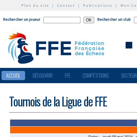
Plan du site
|
Contact
|
Publications
|
Mon C
Rechercher un joueur
Rechercher un club
ACCUEIL
DÉCOUVRIR
FFE
COMPÉTITIONS
SECTEU
Tournois de la Ligue de FFE